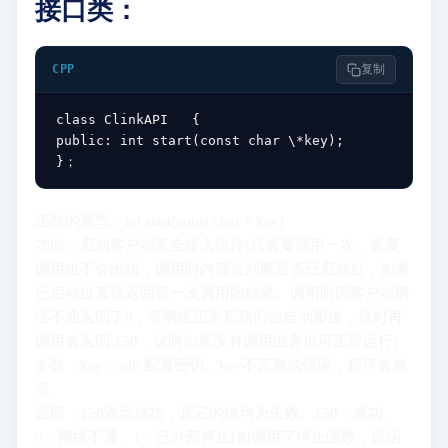
接口类：
CPP
复制
class ClinkAPI   {   

public: int start(const char \*key);   

}；
函数的原型：int start(const char * key)
功能：启动客户端安全接入组件(只需要调用一次，重复
调用也不会出错，调用时内部会判断是否已启动过，如果
已启动过直接返回第一次调用的结果。调用时因客户端网
络不通返回了0，等网络正常后我们会自动重连，这时再
调用会返回 150，这时如果没有调用业务也可正常运行)
参数：key：sdk 配置密钥。key不完整或错误，程序会崩
溃。
返回：150表示成功，其它的值均为失败。150：成功、
0：网络不通、1：已外部停止(如调用了停止函数，该函