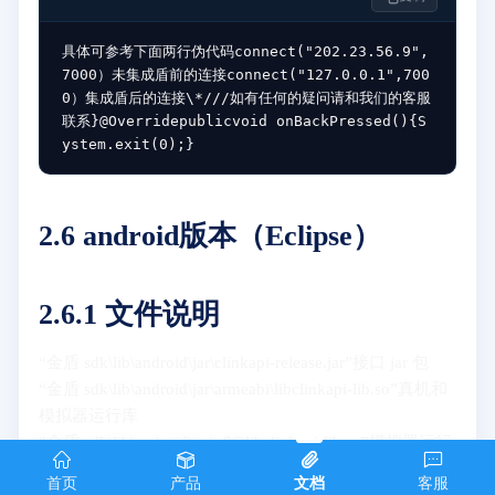
具体可参考下面两行伪代码connect("202.23.56.9",
7000）未集成盾前的连接connect("127.0.0.1",700
0）集成盾后的连接\*///如有任何的疑问请和我们的客服
联系}@Overridepublicvoid onBackPressed(){S
ystem.exit(0);}
2.6 android版本（Eclipse）
2.6.1 文件说明
“金盾 sdk\lib\android\jar\clinkapi-release.jar”接口 jar 包
“金盾 sdk\lib\android\jar\armeabi\libclinkapi-lib.so”真机和
模拟器运行库
“金盾 sdk\lib\android\jar\x86\libclinkapi-lib.so”模拟器运行
库
首页
产品
文档
客服