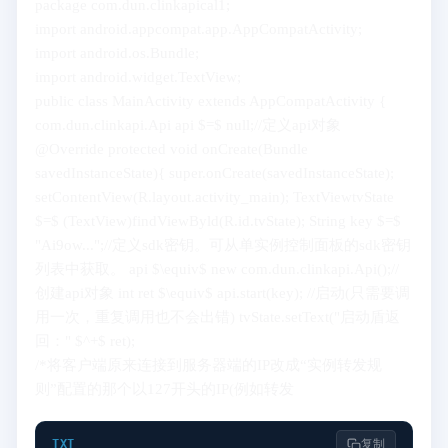
package com.dun.clinkapical1;
import android.appcompat.app.AppCompatActivity;
import android.os.Bundle;
import android.widget.TextView;
public class MainActivity extends AppCompatActivity {
com.dun.clinkapi.Api api $=$ null;//定义api对象
@Override protected void onCreate(Bundle
savedInstanceState){ super.onCreate(savedInstanceState);
setContentView(R.layout.activity_main); TextViewtvState
$=$ (TextView)findViewByld(R.id.tvState); String key $=$
"Ai9ow...";//定义sdk密钥。可从单实例控制面板的sdk密钥
列表中获取。 api $\equiv$ new com.dun.clinkapi.Api();//
创建api对象 int ret $\equiv$ api.start(key); //启动(只需要调
用一次，重复调用也不会出错) tvState.setText("启动盾返
回：" $^+$ ret);
/*将客户端原来连接到服务器端的IP改成“实例转发规
则”配置的那个以127开头的IP(例如转发
TXT
复制