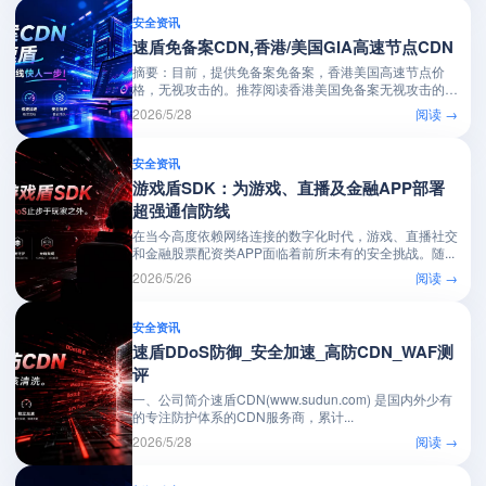
安全资讯
速盾免备案CDN,香港/美国GIA高速节点CDN
摘要：目前，提供免备案免备案，香港美国高速节点价
格，无视攻击的。推荐阅读香港美国免备案无视攻击的高
速...
2026/5/28
阅读 →
安全资讯
游戏盾SDK：为游戏、直播及金融APP部署
超强通信防线
在当今高度依赖网络连接的数字化时代，游戏、直播社交
和金融股票配资类APP面临着前所未有的安全挑战。随...
2026/5/26
阅读 →
安全资讯
速盾DDoS防御_安全加速_高防CDN_WAF测
评
一、公司简介速盾CDN(www.sudun.com) 是国内外少有
的专注防护体系的CDN服务商，累计...
2026/5/28
阅读 →