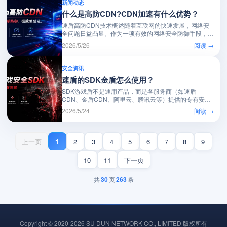
新闻动态
什么是高防CDN?CDN加速有什么优势？
速盾高防CDN技术概述随着互联网的快速发展，网络安
全问题日益凸显。作为一项有效的网络安全防御手段，
高...
2026/5/26
阅读 →
安全资讯
速盾的SDK金盾怎么使用？
SDK游戏盾不是通用产品，而是各服务商（如速盾
CDN、金盾CDN、阿里云、腾讯云等）提供的专有安全
加...
2026/5/24
阅读 →
上一页
1
2
3
4
5
6
7
8
9
10
11
下一页
共
30
页
263
条
Copyright © 2020-2026 SU DUN NETWORK CO., LIMITED 版权所有