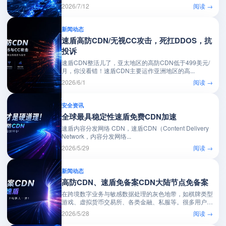
2026/7/12
阅读 →
新闻动态
速盾高防CDN/无视CC攻击，死扛DDOS，抗
投诉
速盾CDN整活儿了，亚太地区的高防CDN低于499美元/
月，你没看错！速盾CDN主要运作亚洲地区的高...
2026/6/1
阅读 →
安全资讯
全球最具稳定性速盾免费CDN加速
速盾内容分发网络 CDN，速盾CDN（Content Delivery
Network，内容分发网络...
2026/5/29
阅读 →
新闻动态
高防CDN、速盾免备案CDN大陆节点免备案
在跨境数字业务与敏感数据处理的灰色地带，如棋牌类型
游戏、虚拟货币交易所、各类金融、私服等。很多用户
经...
2026/5/28
阅读 →