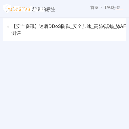
首页
TAG标签
与
“DDoS防御”
相关的标签
【安全资讯】速盾DDoS防御_安全加速_高防CDN_WAF
2026-05-28
测评